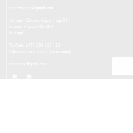
reservasaneto@gmail.com
Armazém Estação Régua | Loja B1,
Peso da Régua 5050-280
Portugal
Telefone:
+351 254 323 120
(Chamada para a rede fixa nacional)
anetotable@gmail.com
Livro de reclamações online
Ficha Técnica do Projeto: ANETO & Table
Ficha Técnica do Projeto: ANETO - By Portugal to Europe